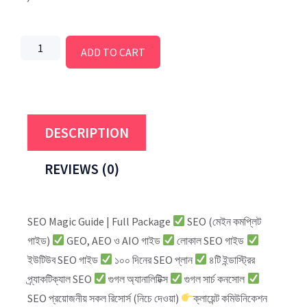
ADD TO CART
DESCRIPTION
REVIEWS (0)
SEO Magic Guide | Full Package
SEO (মেইন কমপ্লিট
গাইড)
GEO, AEO ও AIO গাইড
লোকাল SEO গাইড
ইউটিউব SEO গাইড
১০০ দিনের SEO প্লান
৪টি ইন্ডাস্ট্রির
প্র্যাকটিক্যাল SEO
গুগল অ্যানালিটিক্স
গুগল সার্চ কনসোল
SEO প্রয়োজনীয় সকল রিসোর্স (নিচে দেওয়া)
ক্লায়েন্ট কমিউনিকেশন